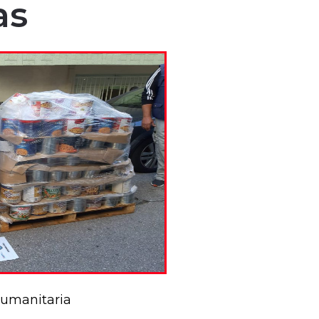
as
umanitaria